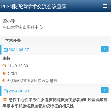
2024眼底病学术交流会议暨国际视网膜研讨会
T
o
g
梁小玲
g
l
中山大学中山眼科中心
e
n
学术任务
a
v
2024-06-27
1
i
g
主持
a
11:40-12:30
t
i
会场1
o
从致病机制到临床实践新进展
n
2024-06-28
1
急性中心性浆液性脉络膜视网膜病变患者尿6-羟基硫酸褪
黑素水平和脉络膜血管系统特征的相关性