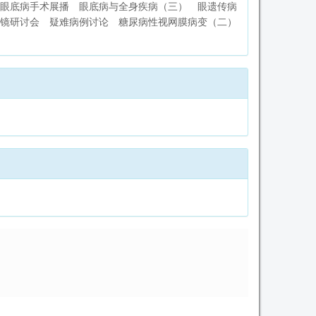
眼底病手术展播
眼底病与全身疾病（三）
眼遗传病
镜研讨会
疑难病例讨论
糖尿病性视网膜病变（二）