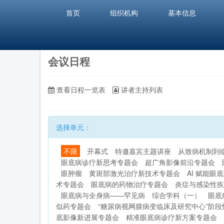
首页
组织机构
基本信息
会议日程
查看日程一览表
讲者主持列表
选择单元：
不限
开幕式
特邀嘉宾主题讲座
从致病机制到
眼底病诊疗新思考专题会
超广角影像前沿专题会
眼肿瘤
黄斑部激光治疗新技术专题会
AI 赋能眼
术专题会
眼底病的药物治疗专题会
炎症与感染性疾
眼底病与全身病——罕见病
综合学科（一）
眼底
似药专题会
“糖尿病视网膜病变临床及研究中心”阶
底影像新进展专题会
精准眼底病诊疗新方案专题会