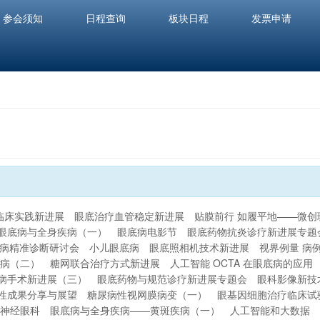
参会须知
日程查询
板块日程
发票申请
临床实践新进展
眼底治疗血管稳定新进展
贴膜前行 如履平地——微
眼底病与全身疾病（一）
眼底病电影节
眼底药物抗炎诊疗新进展专题
底病精准诊断研讨会
小儿眼底病
眼底照相机技术新进展
视界例量 病
病（二）
糖网联合治疗方式新进展
人工智能 OCTA 在眼底病的应用
病手术新进展（三）
眼底药物与规范诊疗新进展专题会
眼科影像新技
段性成果分享与展望
糖尿病性视网膜病变（一）
眼基因细胞治疗临床试
神经眼科
眼底病与全身疾病——黄斑疾病（一）
人工智能和大数据