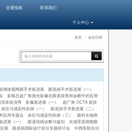
交通指南
联系我们
个人中心
首页
会议日程
创玻璃体视网膜手术新进展
眼底病手术新进展（一）
会
多模态超广角激光影像在眼底筛查和诊断中的应用
例演讲表演秀
影像新进展（一）
超广角 OCTA 新技
炎症与感染性疾病（一）
眼底病手术新进展（二）
术应用专题会
炎症与感染性疾病（三）
眼科生物类
验进展（一）
眼遗传病诊断与鉴别
光感受器细胞眼
近视
眼底病国际诊疗前沿专题研讨会
中西医联合治