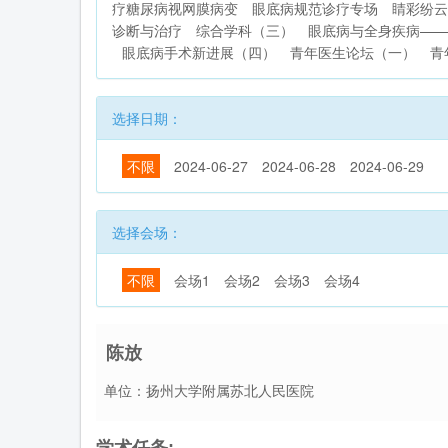
疗糖尿病视网膜病变
眼底病规范诊疗专场
睛彩纷云
诊断与治疗
综合学科（三）
眼底病与全身疾病——
眼底病手术新进展（四）
青年医生论坛（一）
青
选择日期：
不限
2024-06-27
2024-06-28
2024-06-29
选择会场：
不限
会场1
会场2
会场3
会场4
陈放
单位：扬州大学附属苏北人民医院
学术任务: