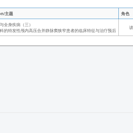
ion/主题
角色
与全身疾病（三）
科的特发性颅内高压合并静脉窦狭窄患者的临床特征与治疗预后
参会须知
交通指南