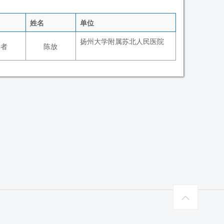
姓名
单位
扬州大学附属苏北人民医院
讲者
陈放
wanting@globalstar.org.cn