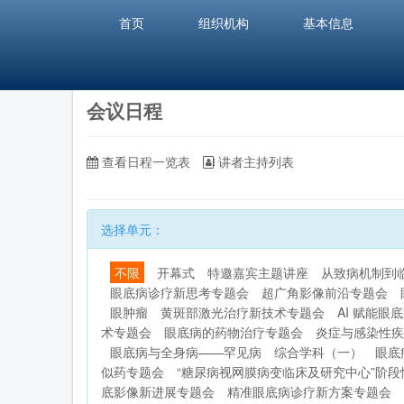
首页
组织机构
基本信息
会议日程
查看日程一览表
讲者主持列表
选择单元：
不限
开幕式
特邀嘉宾主题讲座
从致病机制到
眼底病诊疗新思考专题会
超广角影像前沿专题会
眼肿瘤
黄斑部激光治疗新技术专题会
AI 赋能眼
术专题会
眼底病的药物治疗专题会
炎症与感染性疾
眼底病与全身病——罕见病
综合学科（一）
眼底
似药专题会
“糖尿病视网膜病变临床及研究中心”阶
底影像新进展专题会
精准眼底病诊疗新方案专题会