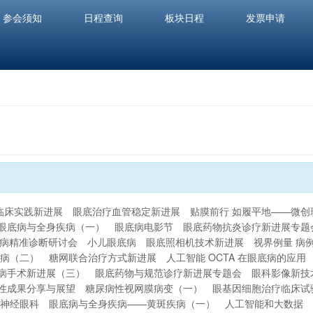
参会须知
日程查询
板块日程
发票申请
临床实践新进展
眼底治疗血管稳定新进展
贴膜前行 如履平地——微
眼底病与全身疾病（一）
眼底病电影节
眼底药物抗炎诊疗新进展专题
底病精准诊断研讨会
小儿眼底病
眼底照相机技术新进展
视界例量 病
病（二）
糖网联合治疗方式新进展
人工智能 OCTA 在眼底病的应用
病手术新进展（三）
眼底药物与规范诊疗新进展专题会
眼科影像新技
段性成果分享与展望
糖尿病性视网膜病变（一）
眼基因细胞治疗临床试
神经眼科
眼底病与全身疾病——黄斑疾病（一）
人工智能和大数据