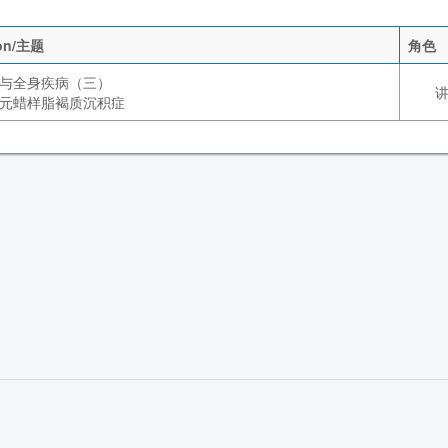
ion/主题
角色
与全身疾病（三）
元蜡样脂褐质沉积症
参会须知
交通指南