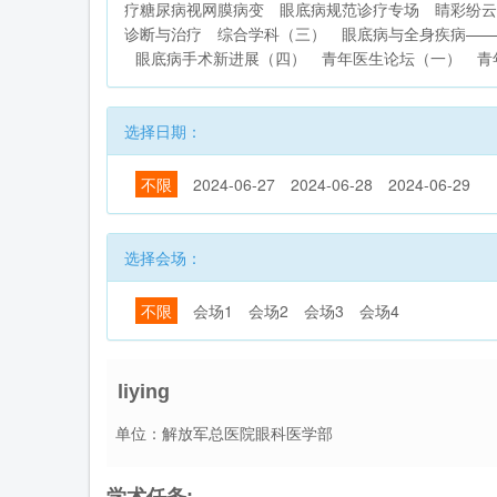
疗糖尿病视网膜病变
眼底病规范诊疗专场
睛彩纷云
诊断与治疗
综合学科（三）
眼底病与全身疾病——
眼底病手术新进展（四）
青年医生论坛（一）
青
选择日期：
不限
2024-06-27
2024-06-28
2024-06-29
选择会场：
不限
会场1
会场2
会场3
会场4
liying
单位：解放军总医院眼科医学部
学术任务: