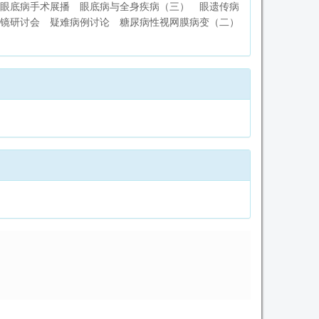
眼底病手术展播
眼底病与全身疾病（三）
眼遗传病
镜研讨会
疑难病例讨论
糖尿病性视网膜病变（二）