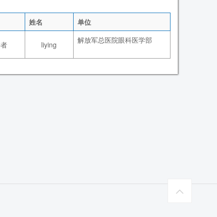
姓名
单位
解放军总医院眼科医学部
讲者
liying
wanting@globalstar.org.cn