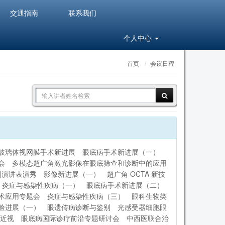
交通指南
联系我们
个人中心
首页
会议日程
创玻璃体视网膜手术新进展
眼底病手术新进展（一）
会
多模态超广角激光影像在眼底筛查和诊断中的应用
例演讲表演秀
影像新进展（一）
超广角 OCTA 新技
炎症与感染性疾病（一）
眼底病手术新进展（二）
术应用专题会
炎症与感染性疾病（三）
眼科生物类
验进展（一）
眼遗传病诊断与鉴别
光感受器细胞眼
近视
眼底病国际诊疗前沿专题研讨会
中西医联合治